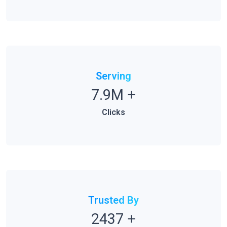
Serving
7.9M
+
Clicks
Trusted By
2437
+