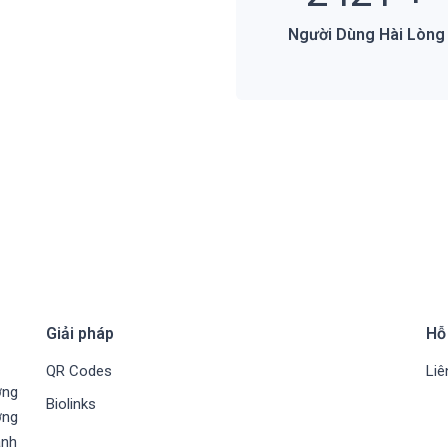
Người Dùng Hài Lòng
Giải pháp
Hỗ
QR Codes
Liê
ờng
Biolinks
ờng
ành