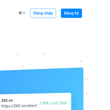
Đăng nhập
Đăng ký
VI
263.vn
2.9M Lượt Click
https://263.vn/short